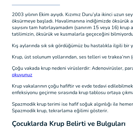
2003 yılının Ekim ayıydı. Kızımız Duru’yla ikinci uzun se
öksürmeye başladı. Havalimanına indiğimizde öksürük ar
sayısını tam hatırlayamadım (sanırım 15 veya 16) krup a
tatilimizin, öksürük ve kusmalarla geçeceğini bilmiyord
Kış aylarında sık sık gördüğümüz bu hastalıkla ilgili bir
Krup, üst solunum yollarından, ses telleri ve trakea’nın (
Çoğu vakada krup nedeni virüslerdir: Adenovirüsler, pa
okuyunuz
Krup vakalarının çoğu hafiftir ve evde tedavi edilebilme
enfeksiyonu geçirme sırasında krup tablosu ortaya çıkm
Spazmodik krup terimi ise hafif soğuk algınlığı ile heme
Spazmodik krup, tekrarlama eğilimi gösterir.
Çocuklarda Krup Belirti ve Bulguları