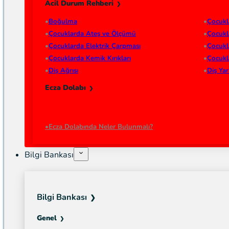
Acil Durum Rehberi
Boğulma
Çocukl
Çocuklarda Ateş ve Ölçümü
Çocukl
Çocuklarda Elektrik Çarpması
Çocukl
Çocuklarda Kemik Kırıkları
Çocukl
Diş Ağrısı
Diş Ya
Ecza Dolabı
Ecza Dolabında Neler Bulunmalı?
Bilgi Bankası
Bilgi Bankası
Genel