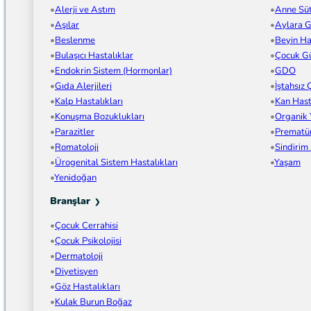
Alerji ve Astım
Anne Sü
Aşılar
Aylara G
Beslenme
Beyin Has
Bulaşıcı Hastalıklar
Çocuk Gü
Endokrin Sistem (Hormonlar)
GDO
Gıda Alerjileri
İştahsız
Kalp Hastalıkları
Kan Hast
Konuşma Bozuklukları
Organik
Parazitler
Prematü
Romatoloji
Sindirim
Ürogenital Sistem Hastalıkları
Yaşam
Yenidoğan
Branşlar
Çocuk Cerrahisi
Çocuk Psikolojisi
Dermatoloji
Diyetisyen
Göz Hastalıkları
Kulak Burun Boğaz