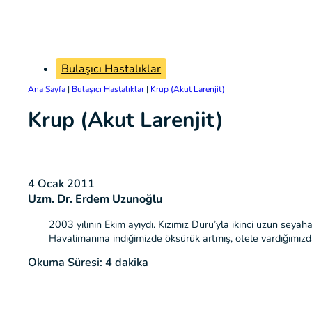
Bulaşıcı Hastalıklar
Ana Sayfa
|
Bulaşıcı Hastalıklar
|
Krup (Akut Larenjit)
Krup (Akut Larenjit)
4 Ocak 2011
Uzm. Dr. Erdem Uzunoğlu
2003 yılının Ekim ayıydı. Kızımız Duru’yla ikinci uzun seyah
Havalimanına indiğimizde öksürük artmış, otele vardığımız
Okuma Süresi: 4 dakika