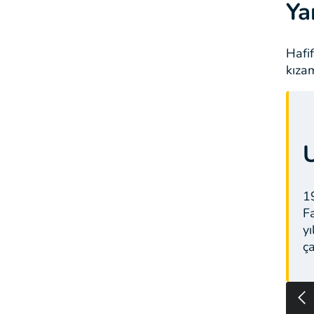
Ya
Hafi
kıza
1
F
y
ç