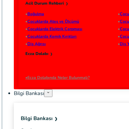
Acil Durum Rehberi
Boğulma
Çocu
Çocuklarda Ateş ve Ölçümü
Çocu
Çocuklarda Elektrik Çarpması
Çocu
Çocuklarda Kemik Kırıkları
Çocu
Diş Ağrısı
Diş 
Ecza Dolabı
Ecza Dolabında Neler Bulunmalı?
Bilgi Bankası
Bilgi Bankası