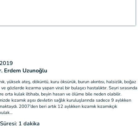
 2019
r. Erdem Uzunoğlu
ık, yüksek ateş, döküntü, kuru öksürük, burun akıntısı, halsizlik, boğaz
ı ve gözlerde kızarma yapan viral bir bulaşıcı hastalıktır. Seyri sırasında
re orta kulak iltihabı, beyin hasarı ve ölüme bile neden olabilir.
izde kızamık aşısı devletin sağlık kuruluşlarında sadece 9 aylıkken
maktaydı. 2007’den beri artık 12 aylıkken kızamık kızamıkçık
kulak…
üresi: 1 dakika