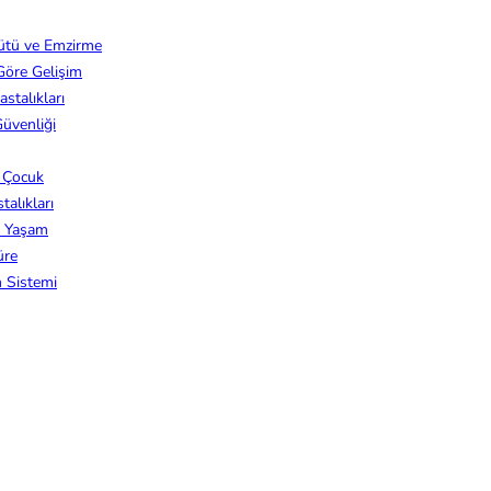
ütü ve Emzirme
Göre Gelişim
stalıkları
üvenliği
z Çocuk
alıkları
k Yaşam
üre
m Sistemi