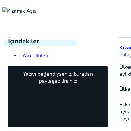
İçindekiler
Kıza
bulaş
Yan etkileri
Ülke
Yazıyı beğendiyseniz, buradan
aylık
paylaşabilirsiniz:
Ülke
Eskid
ayda
boyu 