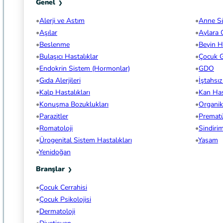
Genel
Alerji ve Astım
Anne S
Aşılar
Aylara 
Beslenme
Beyin Ha
Bulaşıcı Hastalıklar
Çocuk G
Endokrin Sistem (Hormonlar)
GDO
Gıda Alerjileri
İştahsı
Kalp Hastalıkları
Kan Hast
Konuşma Bozuklukları
Organi
Parazitler
Premat
Romatoloji
Sindiri
Ürogenital Sistem Hastalıkları
Yaşam
Yenidoğan
Branşlar
Çocuk Cerrahisi
Çocuk Psikolojisi
Dermatoloji