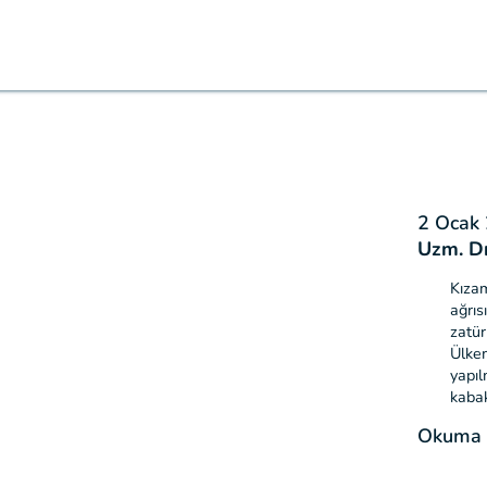
2 Ocak
Uzm. D
Kızam
ağrıs
zatür
Ülkem
yapıl
kaba
Okuma S