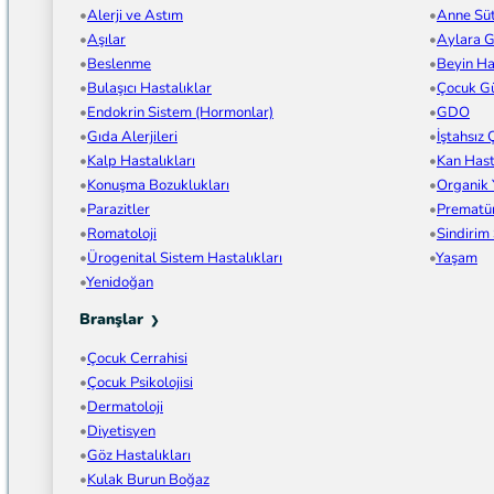
Alerji ve Astım
Anne Sü
Aşılar
Aylara G
Beslenme
Beyin Has
Bulaşıcı Hastalıklar
Çocuk Gü
Endokrin Sistem (Hormonlar)
GDO
Gıda Alerjileri
İştahsız
Kalp Hastalıkları
Kan Hast
Konuşma Bozuklukları
Organik
Parazitler
Prematü
Romatoloji
Sindirim
Ürogenital Sistem Hastalıkları
Yaşam
Yenidoğan
Branşlar
Çocuk Cerrahisi
Çocuk Psikolojisi
Dermatoloji
Diyetisyen
Göz Hastalıkları
Kulak Burun Boğaz