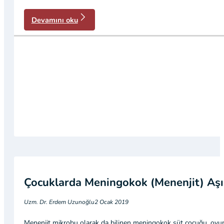
Devamını oku
Çocuklarda Meningokok (Menenjit) Aşı
Uzm. Dr. Erdem Uzunoğlu
2 Ocak 2019
Menenjit mikrobu olarak da bilinen meningokok süt çocuğu, oyun ve