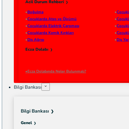
Acil Durum Rehberi
Boğulma
Çocukl
Çocuklarda Ateş ve Ölçümü
Çocukl
Çocuklarda Elektrik Çarpması
Çocukl
Çocuklarda Kemik Kırıkları
Çocukl
Diş Ağrısı
Diş Ya
Ecza Dolabı
Ecza Dolabında Neler Bulunmalı?
Bilgi Bankası
Bilgi Bankası
Genel