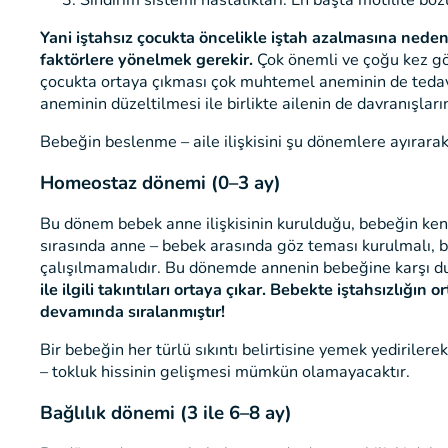
Sindirim sistemi hastalıkları: En başta motilite bo
Yani iştahsız çocukta öncelikle iştah azalmasına neden
faktörlere yönelmek gerekir.
Çok önemli ve çoğu kez göz
çocukta ortaya çıkması çok muhtemel aneminin de tedavi 
aneminin düzeltilmesi ile birlikte ailenin de davranışla
Bebeğin beslenme – aile ilişkisini şu dönemlere ayırar
Homeostaz dönemi (0–3 ay)
Bu dönem bebek anne ilişkisinin kurulduğu, bebeğin ke
sırasında anne – bebek arasında göz teması kurulmalı,
çalışılmamalıdır. Bu dönemde annenin bebeğine karşı duy
ile ilgili takıntıları ortaya çıkar. Bebekte iştahsızlı
devamında sıralanmıştır!
Bir bebeğin her türlü sıkıntı belirtisine yemek yediriler
– tokluk hissinin gelişmesi mümkün olamayacaktır.
Bağlılık dönemi (3 ile 6–8 ay)