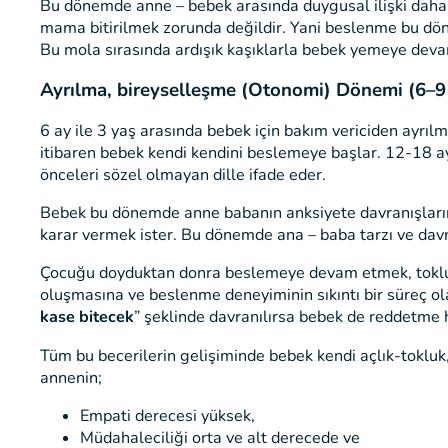
Bu dönemde anne – bebek arasında duygusal ilişki daha ön
mama bitirilmek zorunda değildir. Yani beslenme bu döne
Bu mola sırasında ardışık kaşıklarla bebek yemeye deva
Ayrılma, bireyselleşme (Otonomi) Dönemi (6–9 i
6 ay ile 3 yaş arasında bebek için bakım vericiden ayrılm
itibaren bebek kendi kendini beslemeye başlar. 12-18 a
önceleri sözel olmayan dille ifade eder.
Bebek bu dönemde anne babanın anksiyete davranışlarını
karar vermek ister. Bu dönemde ana – baba tarzı ve davr
Çocuğu doyduktan donra beslemeye devam etmek, toklukla
oluşmasına ve beslenme deneyiminin sıkıntı bir süreç ol
kase bitecek
” şeklinde davranılırsa bebek de reddetme ha
Tüm bu becerilerin gelişiminde bebek kendi açlık-tokluk,
annenin;
Empati derecesi yüksek,
Müdahaleciliği orta ve alt derecede ve