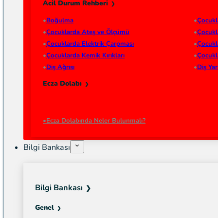
Acil Durum Rehberi
Boğulma
Çocukl
Çocuklarda Ateş ve Ölçümü
Çocukl
Çocuklarda Elektrik Çarpması
Çocukl
Çocuklarda Kemik Kırıkları
Çocukl
Diş Ağrısı
Diş Ya
Ecza Dolabı
Ecza Dolabında Neler Bulunmalı?
Bilgi Bankası
Bilgi Bankası
Genel