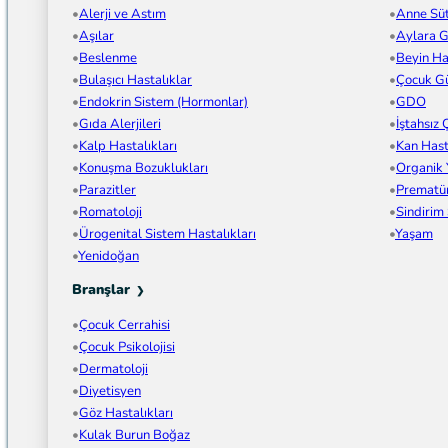
Alerji ve Astım
Anne Sü
Aşılar
Aylara G
Beslenme
Beyin Has
Bulaşıcı Hastalıklar
Çocuk Gü
Endokrin Sistem (Hormonlar)
GDO
Gıda Alerjileri
İştahsız
Kalp Hastalıkları
Kan Hast
Konuşma Bozuklukları
Organik
Parazitler
Prematü
Romatoloji
Sindirim
Ürogenital Sistem Hastalıkları
Yaşam
Yenidoğan
Branşlar
Çocuk Cerrahisi
Çocuk Psikolojisi
Dermatoloji
Diyetisyen
Göz Hastalıkları
Kulak Burun Boğaz