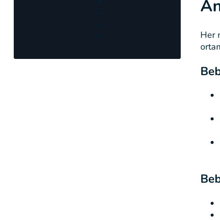
An
Her 
ortam
Beb
Beb