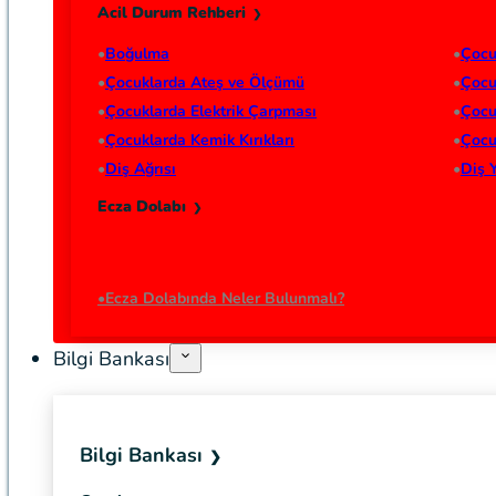
Acil Durum Rehberi
Boğulma
Çocu
Çocuklarda Ateş ve Ölçümü
Çocu
Çocuklarda Elektrik Çarpması
Çocu
Çocuklarda Kemik Kırıkları
Çocu
Diş Ağrısı
Diş 
Ecza Dolabı
Ecza Dolabında Neler Bulunmalı?
Bilgi Bankası
Bilgi Bankası