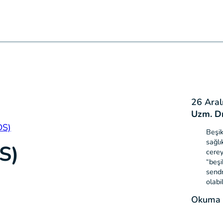
26 Aral
Uzm. D
DS)
Beşik
sağlı
S)
cerey
“beşi
sendr
olabi
Okuma S