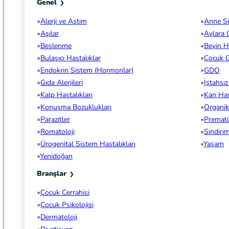
Genel
Alerji ve Astım
Anne S
Aşılar
Aylara 
Beslenme
Beyin Ha
Bulaşıcı Hastalıklar
Çocuk G
Endokrin Sistem (Hormonlar)
GDO
Gıda Alerjileri
İştahsı
Kalp Hastalıkları
Kan Hast
Konuşma Bozuklukları
Organi
Parazitler
Premat
Romatoloji
Sindiri
Ürogenital Sistem Hastalıkları
Yaşam
Yenidoğan
Branşlar
Çocuk Cerrahisi
Çocuk Psikolojisi
Dermatoloji