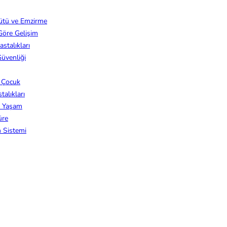
ütü ve Emzirme
Göre Gelişim
stalıkları
üvenliği
z Çocuk
alıkları
k Yaşam
üre
m Sistemi