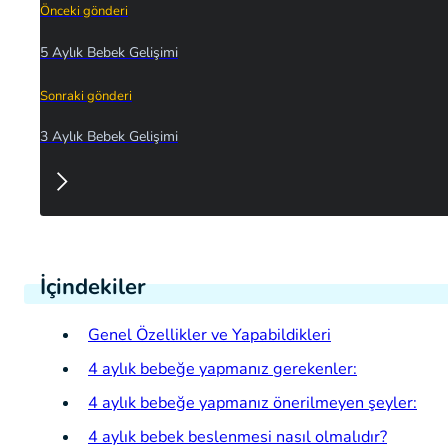
Önceki gönderi
5 Aylık Bebek Gelişimi
Sonraki gönderi
3 Aylık Bebek Gelişimi
İçindekiler
Genel Özellikler ve Yapabildikleri
4 aylık bebeğe yapmanız gerekenler:
4 aylık bebeğe yapmanız önerilmeyen şeyler:
4 aylık bebek beslenmesi nasıl olmalıdır?