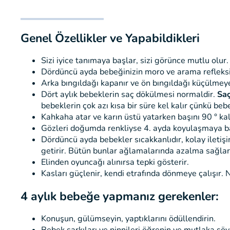
Genel Özellikler ve Yapabildikleri
Sizi iyice tanımaya başlar, sizi görünce mutlu olur.
Dördüncü ayda bebeğinizin moro ve arama refleksi
Arka bıngıldağı kapanır ve ön bıngıldağı küçülmey
Dört aylık bebeklerin saç dökülmesi normaldir.
Saç
bebeklerin çok azı kısa bir süre kel kalır çünkü beb
Kahkaha atar ve karın üstü yatarken başını 90 ° kald
Gözleri doğumda renkliyse 4. ayda koyulaşmaya ba
Dördüncü ayda bebekler sıcakkanlıdır, kolay iletişim 
getirir. Bütün bunlar ağlamalarında azalma sağlar
Elinden oyuncağı alınırsa tepki gösterir.
Kasları güçlenir, kendi etrafında dönmeye çalışır. N
4 aylık bebeğe yapmanız gerekenler:
Konuşun, gülümseyin, yaptıklarını ödüllendirin.
Bebek şarkıları ve ninnileri öğrenin ve mutlaka söyl