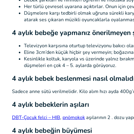
Her türlü çevresel uyarana açıktırlar. Onun için çev
Düşmelere karşı tedbirli olmak uğruna sürekli karyo
atarak ses çıkaran müzikli oyuncaklarla oyalanmas
4 aylık bebeğe yapmanız önerilmeyen ş
Televizyon karşısına oturtup televizyonu bakıcı ola
Eline 3cm’den küçük hiçbir şey vermeyin; boğazına 
Kesinlikle koltuk, karyola vs üzerinde yalnız bır
düşmeleri en çok 4 – 5. aylarda görüyoruz.
4 aylık bebek b
eslenmesi
nasıl olmalıd
Sadece anne sütü verilmelidir. Kilo alım hızı ayda 400
4 aylık bebeklerin aşıları
DBT-Çocuk felci – HIB
,
pnömokok
aşılarının 2 . dozu yapı
4 aylık bebeğin büyümesi