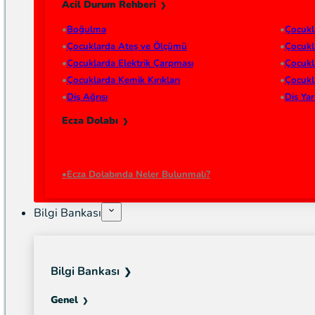
Acil Durum Rehberi
Boğulma
Çocukl
Çocuklarda Ateş ve Ölçümü
Çocukl
Çocuklarda Elektrik Çarpması
Çocukl
Çocuklarda Kemik Kırıkları
Çocukl
Diş Ağrısı
Diş Ya
Ecza Dolabı
Ecza Dolabında Neler Bulunmalı?
Bilgi Bankası
Bilgi Bankası
Genel