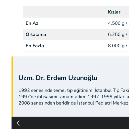
Kızlar
En Az
4.500 g /
Ortalama
6.250 g /
En Fazla
8.000 g /
Uzm. Dr. Erdem Uzunoğlu
1992 senesinde temel tıp eğitimimi İstanbul Tıp Fak
1997’de ihtisasımı tamamladım. 1997-1999 yılları a
2008 senesinden beridir de İstanbul Pediatri Merkez