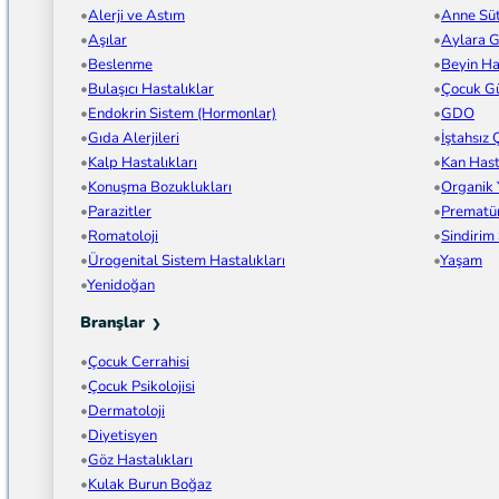
Alerji ve Astım
Anne Sü
Aşılar
Aylara G
Beslenme
Beyin Has
Bulaşıcı Hastalıklar
Çocuk Gü
Endokrin Sistem (Hormonlar)
GDO
Gıda Alerjileri
İştahsız
Kalp Hastalıkları
Kan Hast
Konuşma Bozuklukları
Organik
Parazitler
Prematü
Romatoloji
Sindirim
Ürogenital Sistem Hastalıkları
Yaşam
Yenidoğan
Branşlar
Çocuk Cerrahisi
Çocuk Psikolojisi
Dermatoloji
Diyetisyen
Göz Hastalıkları
Kulak Burun Boğaz