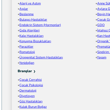
Alerji ve Astım
Anne Sü
Aşılar
Aylara G
Beslenme
Beyin Has
Bulaşıcı Hastalıklar
Çocuk Gü
Endokrin Sistem (Hormonlar)
GDO
Gıda Alerjileri
İştahsız
Kalp Hastalıkları
Kan Hast
Konuşma Bozuklukları
Organik
Parazitler
Prematü
Romatoloji
Sindirim
Ürogenital Sistem Hastalıkları
Yaşam
Yenidoğan
Branşlar
Çocuk Cerrahisi
Çocuk Psikolojisi
Dermatoloji
Diyetisyen
Göz Hastalıkları
Kulak Burun Boğaz