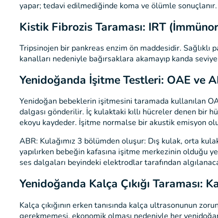
yapar; tedavi edilmediğinde koma ve ölümle sonuçlanır. 
Kistik Fibrozis Taraması: IRT (İmmünora
Tripsinojen bir pankreas enzim ön maddesidir. Sağlıklı pa
kanalları nedeniyle bağırsaklara akamayıp kanda seviyesi y
Yenidoğanda İşitme Testleri: OAE ve 
Yenidoğan bebeklerin işitmesini taramada kullanılan OAE t
dalgası gönderilir. İç kulaktaki kıllı hücreler denen bir 
ekoyu kaydeder. İşitme normalse bir akustik emisyon olu
ABR: Kulağımız 3 bölümden oluşur: Dış kulak, orta kulak, 
yapılırken bebeğin kafasına işitme merkezinin olduğu yerl
ses dalgaları beyindeki elektrodlar tarafından algılanaca
Yenidoğanda Kalça Çıkığı Taraması: K
Kalça çıkığının erken tanısında kalça ultrasonunun zo
gerekmemesi, ekonomik olması nedeniyle her yenidoğan