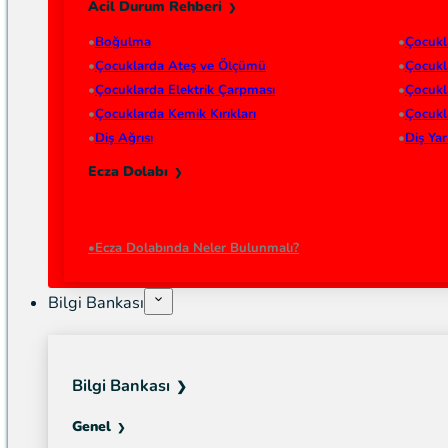
Acil Durum Rehberi
Boğulma
Çocukl
Çocuklarda Ateş ve Ölçümü
Çocukl
Çocuklarda Elektrik Çarpması
Çocukl
Çocuklarda Kemik Kırıkları
Çocukl
Diş Ağrısı
Diş Ya
Ecza Dolabı
Ecza Dolabında Neler Bulunmalı?
Bilgi Bankası
Bilgi Bankası
Genel