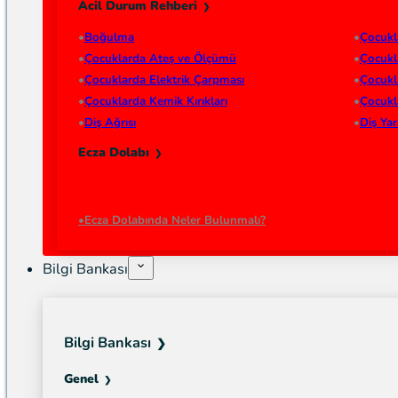
Acil Durum Rehberi
Boğulma
Çocukl
Çocuklarda Ateş ve Ölçümü
Çocukl
Çocuklarda Elektrik Çarpması
Çocukl
Çocuklarda Kemik Kırıkları
Çocukl
Diş Ağrısı
Diş Ya
Ecza Dolabı
Ecza Dolabında Neler Bulunmalı?
Bilgi Bankası
Bilgi Bankası
Genel