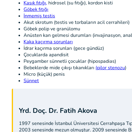
Kasık fıtığı,
hidrosel (su fıtığı), kordon kisti
Göbek fıtığı
İnmemiş testis
Akut skrotum (testis ve torbaların acil cerrahileri)
Göbek polip ve granülomu
Anüsten kan gelmesi durumları (invajinasyon, analf
Kaka kaçırma sorunları
İdrar kaçırma sorunları (gece gündüz)
Çocuklarda apandisit
Peygamber sünnetli çocuklar (hipospadias)
Bebeklerde mide çıkışı tıkanıkları
(pilor stenozu
)
Micro (küçük) penis
Sünnet
Yrd. Doç. Dr. Fatih Akova
1997 senesinde İstanbul Üniversitesi Cerrahpaşa Tıp
2003 senesinde mezun olmuştur. 2009 senesinde Bağ