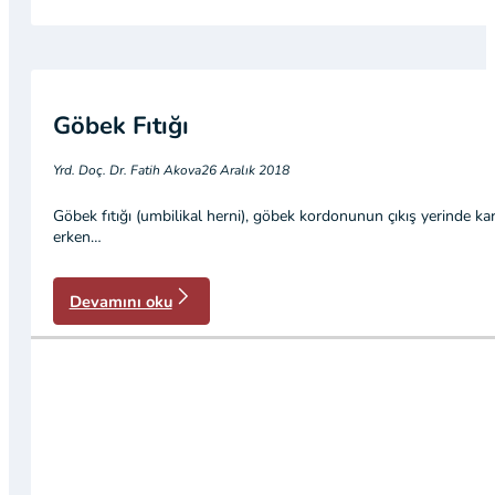
Göbek Fıtığı
Yrd. Doç. Dr. Fatih Akova
26 Aralık 2018
Göbek fıtığı (umbilikal herni), göbek kordonunun çıkış yerinde karı
erken…
Devamını oku