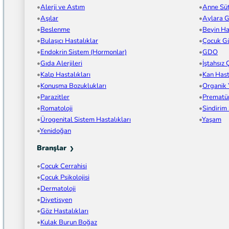
Alerji ve Astım
Anne Sü
Aşılar
Aylara G
Beslenme
Beyin Has
Bulaşıcı Hastalıklar
Çocuk Gü
Endokrin Sistem (Hormonlar)
GDO
Gıda Alerjileri
İştahsız
Kalp Hastalıkları
Kan Hast
Konuşma Bozuklukları
Organik
Parazitler
Prematü
Romatoloji
Sindirim
Ürogenital Sistem Hastalıkları
Yaşam
Yenidoğan
Branşlar
Çocuk Cerrahisi
Çocuk Psikolojisi
Dermatoloji
Diyetisyen
Göz Hastalıkları
Kulak Burun Boğaz