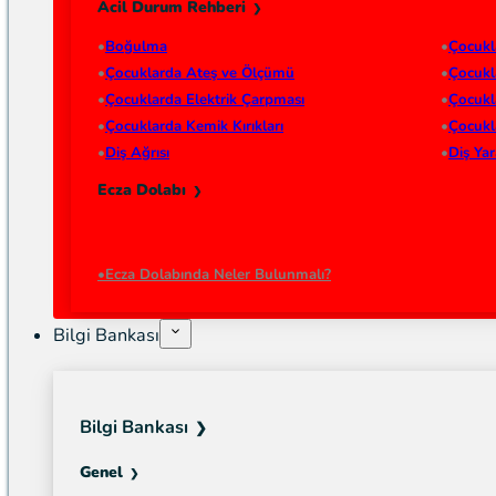
Acil Durum Rehberi
Boğulma
Çocukl
Çocuklarda Ateş ve Ölçümü
Çocukl
Çocuklarda Elektrik Çarpması
Çocukl
Çocuklarda Kemik Kırıkları
Çocukl
Diş Ağrısı
Diş Ya
Ecza Dolabı
Ecza Dolabında Neler Bulunmalı?
Bilgi Bankası
Bilgi Bankası
Genel