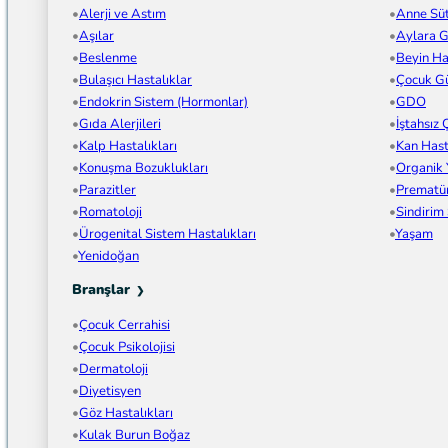
Alerji ve Astım
Anne Sü
Aşılar
Aylara G
Beslenme
Beyin Has
Bulaşıcı Hastalıklar
Çocuk Gü
Endokrin Sistem (Hormonlar)
GDO
Gıda Alerjileri
İştahsız
Kalp Hastalıkları
Kan Hast
Konuşma Bozuklukları
Organik
Parazitler
Prematü
Romatoloji
Sindirim
Ürogenital Sistem Hastalıkları
Yaşam
Yenidoğan
Branşlar
Çocuk Cerrahisi
Çocuk Psikolojisi
Dermatoloji
Diyetisyen
Göz Hastalıkları
Kulak Burun Boğaz