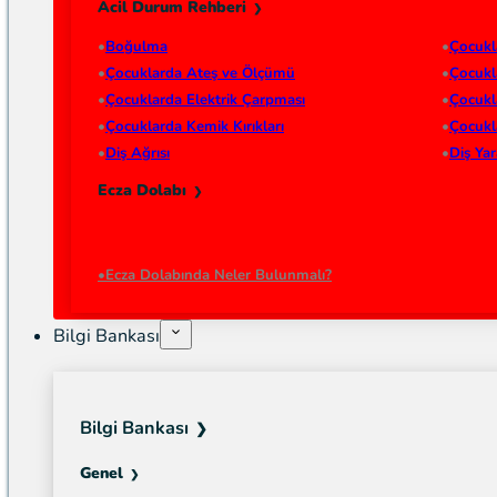
Acil Durum Rehberi
Boğulma
Çocukl
Çocuklarda Ateş ve Ölçümü
Çocukl
Çocuklarda Elektrik Çarpması
Çocukl
Çocuklarda Kemik Kırıkları
Çocukl
Diş Ağrısı
Diş Ya
Ecza Dolabı
Ecza Dolabında Neler Bulunmalı?
Bilgi Bankası
Bilgi Bankası
Genel