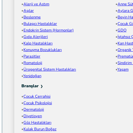
Alerji ve Astım
Anne Sü
Aşılar
Aylara G
Beslenme
Beyin Has
Bulaşıcı Hastalıklar
Çocuk Gü
Endokrin Sistem (Hormonlar)
GDO
Gıda Alerjileri
İştahsız
Kalp Hastalıkları
Kan Hast
Konuşma Bozuklukları
Organik
Parazitler
Prematü
Romatoloji
Sindirim
Ürogenital Sistem Hastalıkları
Yaşam
Yenidoğan
Branşlar
Çocuk Cerrahisi
Çocuk Psikolojisi
Dermatoloji
Diyetisyen
Göz Hastalıkları
Kulak Burun Boğaz