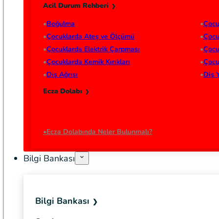
Acil Durum Rehberi
Boğulma
Çocu
Çocuklarda Ateş ve Ölçümü
Çocu
Çocuklarda Elektrik Çarpması
Çocu
Çocuklarda Kemik Kırıkları
Çocu
Diş Ağrısı
Diş 
Ecza Dolabı
Ecza Dolabında Neler Bulunmalı?
Bilgi Bankası
Bilgi Bankası