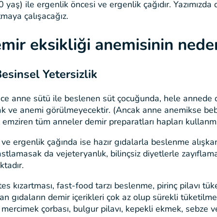
0 yaş) ile ergenlik öncesi ve ergenlik çağıdır. Yazımızd
tmaya çalışacağız.
mir eksikliği
anemisinin
neden
esinsel
Yetersizlik
ce anne sütü ile beslenen süt çocuğunda, hele annede 
ak ve anemi görülmeyecektir. (Ancak anne anemikse bebe
 emziren tüm anneler demir preparatları hapları kullanma
ve ergenlik çağında ise hazır gıdalarla beslenme alışkan
astlamasak da vejeteryanlık, bilinçsiz diyetlerle zayıfla
ktadır.
es kızartması, fast-food tarzı beslenme, pirinç pilavı tük
an gıdaların demir içerikleri çok az olup sürekli tüketil
 mercimek çorbası, bulgur pilavı, kepekli ekmek, sebze v