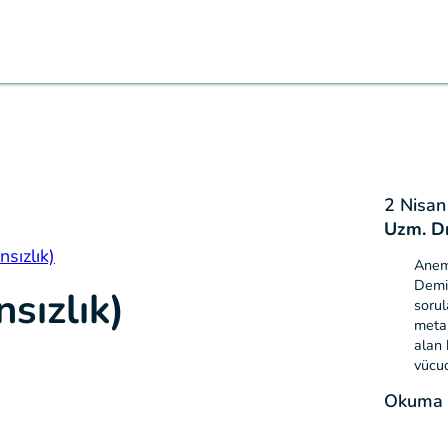
2 Nisa
Uzm. D
sızlık)
Anemi
Demir
sızlık)
sorul
metab
alan 
vücu
Okuma S