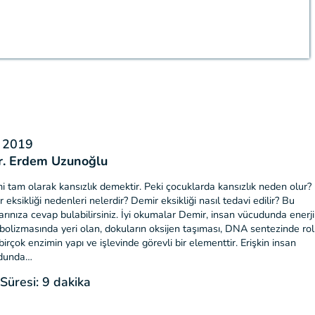
n 2019
r. Erdem Uzunoğlu
 tam olarak kansızlık demektir. Peki çocuklarda kansızlık neden olur?
 eksikliği nedenleri nelerdir? Demir eksikliği nasıl tedavi edilir? Bu
arınıza cevap bulabilirsiniz. İyi okumalar Demir, insan vücudunda enerji
olizmasında yeri olan, dokuların oksijen taşıması, DNA sentezinde rol
birçok enzimin yapı ve işlevinde görevli bir elementtir. Erişkin insan
dunda…
üresi: 9 dakika