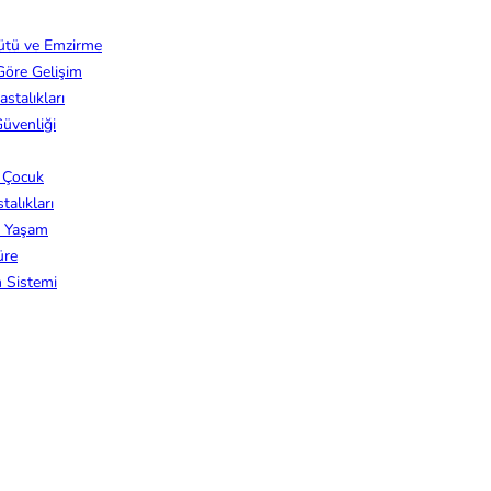
ütü ve Emzirme
Göre Gelişim
stalıkları
üvenliği
z Çocuk
alıkları
k Yaşam
üre
m Sistemi