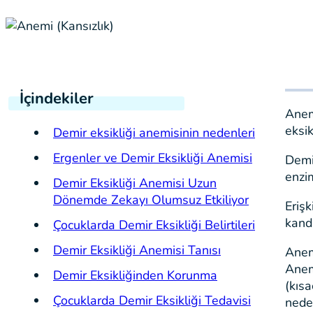
İçindekiler
Anemi
eksik
Demir eksikliği anemisinin nedenleri
Ergenler ve Demir Eksikliği Anemisi
Demi
enzim
Demir Eksikliği Anemisi Uzun
Dönemde Zekayı Olumsuz Etkiliyor
Eriş
kand
Çocuklarda Demir Eksikliği Belirtileri
Demir Eksikliği Anemisi Tanısı
Anem
Anemi
Demir Eksikliğinden Korunma
(kısa
Çocuklarda Demir Eksikliği Tedavisi
neden