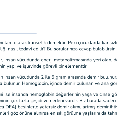
 tam olarak kansızlık demektir. Peki çocuklarda kansızlı
liği nasıl tedavi edilir? Bu sorularınıza cevap bulabilirsin
r, insan vücudunda enerji metabolizmasında yeri olan, do
in yapı ve işlevinde görevli bir elementtir.
kin insan vücudunda 2 ile 5 gram arasında demir bulunu
a bulunur. Hemoglobin, içinde demir bulunan ve ana görev
i ise insanda hemoglobin değerlerinin yaşa ve cinse gör
nin çok fazla çeşidi ve nedeni vardır. Biz burada sadece 
ca DEA) besinlerle yetersiz demir alımı, artmış demir iht
leri göz önüne alınırsa en sık görülme yaşlarını da tahm