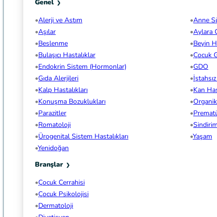
Genel
Alerji ve Astım
Anne S
Aşılar
Aylara 
Beslenme
Beyin Ha
Bulaşıcı Hastalıklar
Çocuk G
Endokrin Sistem (Hormonlar)
GDO
Gıda Alerjileri
İştahsı
Kalp Hastalıkları
Kan Hast
Konuşma Bozuklukları
Organi
Parazitler
Premat
Romatoloji
Sindiri
Ürogenital Sistem Hastalıkları
Yaşam
Yenidoğan
Branşlar
Çocuk Cerrahisi
Çocuk Psikolojisi
Dermatoloji