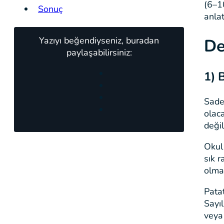
(6–1
Sonuç
anla
Yazıyı beğendiyseniz, buradan
De
paylaşabilirsiniz:
1)
B
Sade
olac
değil
Okul 
sık r
olma
Patat
Sayıl
veya