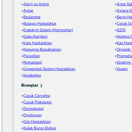
Alerji ve Astım
Anne Sü
Aşılar
Aylara G
Beslenme
Beyin Has
Bulaşıcı Hastalıklar
Çocuk Gü
Endokrin Sistem (Hormonlar)
GDO
Gıda Alerjileri
İştahsız
Kalp Hastalıkları
Kan Hast
Konuşma Bozuklukları
Organik
Parazitler
Prematü
Romatoloji
Sindirim
Ürogenital Sistem Hastalıkları
Yaşam
Yenidoğan
Branşlar
Çocuk Cerrahisi
Çocuk Psikolojisi
Dermatoloji
Diyetisyen
Göz Hastalıkları
Kulak Burun Boğaz