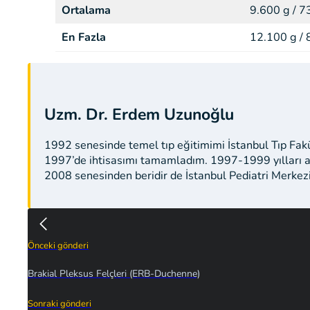
Ortalama
9.600 g / 7
En Fazla
12.100 g / 
Uzm. Dr. Erdem Uzunoğlu
1992 senesinde temel tıp eğitimimi İstanbul Tıp Fak
1997’de ihtisasımı tamamladım. 1997-1999 yılları a
2008 senesinden beridir de İstanbul Pediatri Merkez
Önceki gönderi
Brakial Pleksus Felçleri (ERB-Duchenne)
Sonraki gönderi