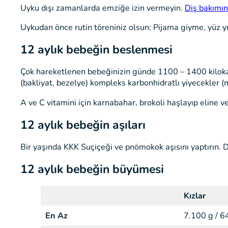
Uyku dışı zamanlarda emziğe izin vermeyin.
Diş bakımı
Uykudan önce rutin töreniniz olsun: Pijama giyme, yüz 
12 aylık bebeğin beslenmesi
Çok hareketlenen bebeğinizin günde 1100 – 1400 kilokalor
(bakliyat, bezelye) kompleks karbonhidratlı yiyecekler (m
A ve C vitamini için karnabahar, brokoli haşlayıp eline ve
12 aylık bebeğin aşıları
Bir yaşında KKK Suçiçeği ve pnömokok aşısını yaptırın.
12 aylık bebeğin büyümesi
Kızlar
En Az
7.100 g / 6