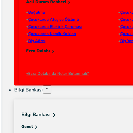
Acil Durum Rehberi
Boğulma
Çocukl
Çocuklarda Ateş ve Ölçümü
Çocukl
Çocuklarda Elektrik Çarpması
Çocukl
Çocuklarda Kemik Kırıkları
Çocukl
Diş Ağrısı
Diş Ya
Ecza Dolabı
Ecza Dolabında Neler Bulunmalı?
Bilgi Bankası
Bilgi Bankası
Genel