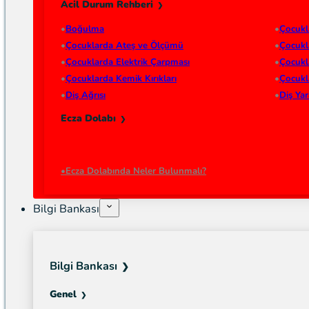
Acil Durum Rehberi
Boğulma
Çocukl
Çocuklarda Ateş ve Ölçümü
Çocukl
Çocuklarda Elektrik Çarpması
Çocukl
Çocuklarda Kemik Kırıkları
Çocukl
Diş Ağrısı
Diş Ya
Ecza Dolabı
Ecza Dolabında Neler Bulunmalı?
Bilgi Bankası
Bilgi Bankası
Genel