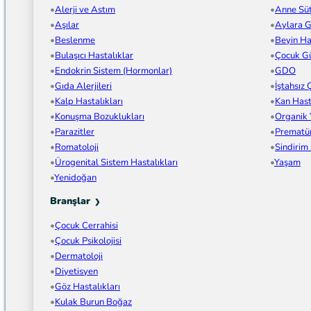
Alerji ve Astım
Anne Sü
Aşılar
Aylara G
Beslenme
Beyin Has
Bulaşıcı Hastalıklar
Çocuk Gü
Endokrin Sistem (Hormonlar)
GDO
Gıda Alerjileri
İştahsız
Kalp Hastalıkları
Kan Hast
Konuşma Bozuklukları
Organik
Parazitler
Prematü
Romatoloji
Sindirim
Ürogenital Sistem Hastalıkları
Yaşam
Yenidoğan
Branşlar
Çocuk Cerrahisi
Çocuk Psikolojisi
Dermatoloji
Diyetisyen
Göz Hastalıkları
Kulak Burun Boğaz