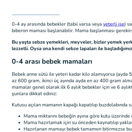
0-4 ay arasında bebekler (tabii varsa veya
yeterli ise
) s
biberon maması başlanabilir. Mama başlanması gerekirse
Bu yaşta sebze yemekleri, meyveler, bizler yemek yerke
lezzetli. Oysa ona kendi sebze lapaları ile başladığımı
0-4 arası bebek mamaları
Bebek anne sütü ile yeteri kadar kilo alamıyorsa (ayda 5
az 600 gram, ikinci üç ayında ayda en az 400 gram almalı
mamalar genel olarak ilk 6 aylık bebekler için ve 6 ayl
şunlara dikkat ediniz:
Kutusu açılan mamanın kapağı kapatılıp buzdolabında s
Mama miktarını bebeğin ayına göre kutu üzerinde ön
Mama hazırlamak için su önceden kaynatılıp yaklaşı
Hazırlanan mamayı bebek tamamen bitirmezse buzdola