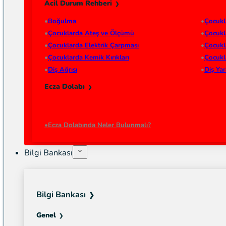
Acil Durum Rehberi
Boğulma
Çocukl
Çocuklarda Ateş ve Ölçümü
Çocukl
Çocuklarda Elektrik Çarpması
Çocukl
Çocuklarda Kemik Kırıkları
Çocukl
Diş Ağrısı
Diş Ya
Ecza Dolabı
Ecza Dolabında Neler Bulunmalı?
Bilgi Bankası
Bilgi Bankası
Genel