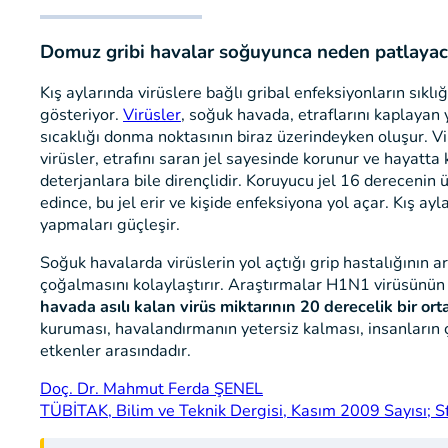
Domuz gribi havalar soğuyunca neden patlayac
Kış aylarında virüslere bağlı gribal enfeksiyonların sıkl
gösteriyor.
Virüsler
, soğuk havada, etraflarını kaplayan 
sıcaklığı donma noktasının biraz üzerindeyken oluşur. Vi
virüsler, etrafını saran jel sayesinde korunur ve hayatt
deterjanlara bile dirençlidir. Koruyucu jel 16 derecenin
edince, bu jel erir ve kişide enfeksiyona yol açar. Kış ayl
yapmaları güçleşir.
Soğuk havalarda virüslerin yol açtığı grip hastalığının 
çoğalmasını kolaylaştırır. Araştırmalar H1N1 virüsünün 
havada asılı kalan virüs miktarının 20 derecelik bir or
kuruması, havalandırmanın yetersiz kalması, insanların ç
etkenler arasındadır.
Doç. Dr. Mahmut Ferda ŞENEL
TÜBİTAK, Bilim ve Teknik Dergisi, Kasım 2009 Sayısı; S