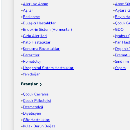
Alerji ve Astım
Anne Sü
Aşılar
Aylara G
Beslenme
Beyin Has
Bulaşıcı Hastalıklar
Çocuk Gü
Endokrin Sistem (Hormonlar)
GDO
Gıda Alerjileri
İştahsız
Kalp Hastalıkları
Kan Hast
Konuşma Bozuklukları
Organik
Parazitler
Prematü
Romatoloji
Sindirim
Ürogenital Sistem Hastalıkları
Yaşam
Yenidoğan
Branşlar
Çocuk Cerrahisi
Çocuk Psikolojisi
Dermatoloji
Diyetisyen
Göz Hastalıkları
Kulak Burun Boğaz