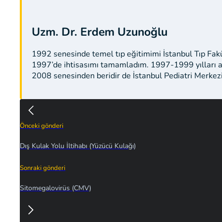
Uzm. Dr. Erdem Uzunoğlu
1992 senesinde temel tıp eğitimimi İstanbul Tıp Fak
1997’de ihtisasımı tamamladım. 1997-1999 yılları a
2008 senesinden beridir de İstanbul Pediatri Merkez
Önceki gönderi
Dış Kulak Yolu İltihabı (Yüzücü Kulağı)
Sonraki gönderi
Sitomegalovirüs (CMV)