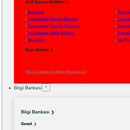
Acil Durum Rehberi
Boğulma
Çocukl
Çocuklarda Ateş ve Ölçümü
Çocukl
Çocuklarda Elektrik Çarpması
Çocukl
Çocuklarda Kemik Kırıkları
Çocukl
Diş Ağrısı
Diş Ya
Ecza Dolabı
Ecza Dolabında Neler Bulunmalı?
Bilgi Bankası
Bilgi Bankası
Genel