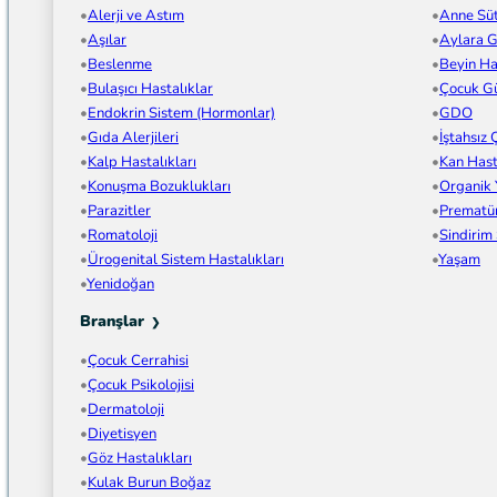
Alerji ve Astım
Anne Sü
Aşılar
Aylara G
Beslenme
Beyin Has
Bulaşıcı Hastalıklar
Çocuk Gü
Endokrin Sistem (Hormonlar)
GDO
Gıda Alerjileri
İştahsız
Kalp Hastalıkları
Kan Hast
Konuşma Bozuklukları
Organik
Parazitler
Prematü
Romatoloji
Sindirim
Ürogenital Sistem Hastalıkları
Yaşam
Yenidoğan
Branşlar
Çocuk Cerrahisi
Çocuk Psikolojisi
Dermatoloji
Diyetisyen
Göz Hastalıkları
Kulak Burun Boğaz