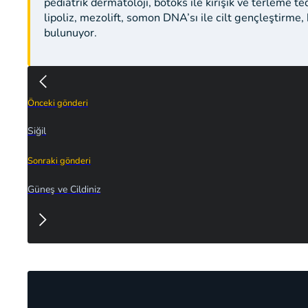
pediatrik dermatoloji, botoks ile kırışık ve terleme t
lipoliz, mezolift, somon DNA’sı ile cilt gençleştirme
bulunuyor.
Önceki gönderi
Siğil
Sonraki gönderi
Güneş ve Cildiniz