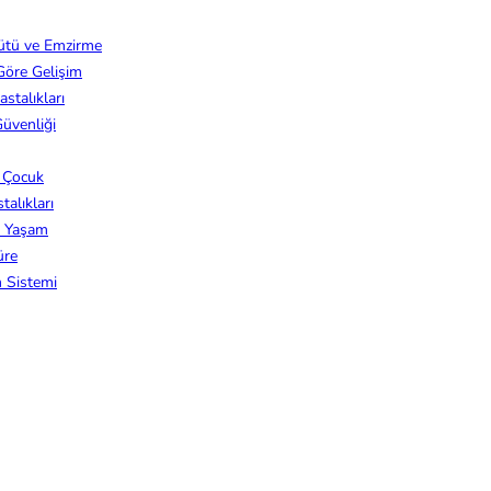
ütü ve Emzirme
Göre Gelişim
stalıkları
üvenliği
z Çocuk
alıkları
k Yaşam
üre
m Sistemi