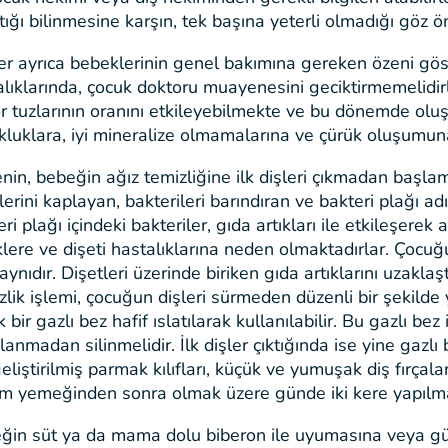
tığı bilinmesine karşın, tek başına yeterli olmadığı göz 
ler ayrıca bebeklerinin genel bakımına gereken özeni gö
alıklarında, çocuk doktoru muayenesini geciktirmemelidi
r tuzlarının oranını etkileyebilmekte ve bu dönemde oluşm
kluklara, iyi mineralize olmamalarına ve çürük oluşumun
nin, bebeğin ağız temizliğine ilk dişleri çıkmadan başla
lerini kaplayan, bakterileri barındıran ve bakteri plağı 
ri plağı içindeki bakteriler, gıda artıkları ile etkileşerek
lere ve dişeti hastalıklarına neden olmaktadırlar. Çocuğ
aynıdır. Dişetleri üzerinde biriken gıda artıklarını uza
lik işlemi, çocuğun dişleri sürmeden düzenli bir şekilde
 bir gazlı bez hafif ıslatılarak kullanılabilir. Bu gazlı be
anmadan silinmelidir. İlk dişler çıktığında ise yine gazl
geliştirilmiş parmak kılıfları, küçük ve yumuşak diş fırçal
m yemeğinden sonra olmak üzere günde iki kere yapılmal
ğin süt ya da mama dolu biberon ile uyumasına veya gü