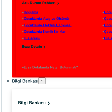
Acil Durum Rehberi
Boğulma
Çocu
Çocuklarda Ateş ve Ölçümü
Çocu
Çocuklarda Elektrik Çarpması
Çocu
Çocuklarda Kemik Kırıkları
Çocu
Diş Ağrısı
Diş 
Ecza Dolabı
Ecza Dolabında Neler Bulunmalı?
Bilgi Bankası
Bilgi Bankası