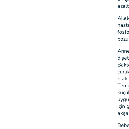
azalt
Aile
hast
fosfo
bozu
Anne
dişet
Bakte
çürük
plak 
Temiz
küçük
uygul
için 
akşa
Bebe