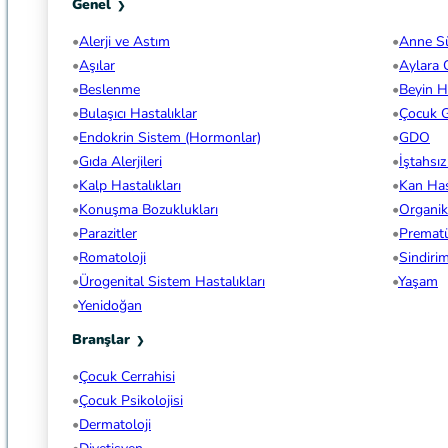
Genel
Alerji ve Astım
Anne S
Aşılar
Aylara 
Beslenme
Beyin Ha
Bulaşıcı Hastalıklar
Çocuk G
Endokrin Sistem (Hormonlar)
GDO
Gıda Alerjileri
İştahsı
Kalp Hastalıkları
Kan Hast
Konuşma Bozuklukları
Organi
Parazitler
Premat
Romatoloji
Sindiri
Ürogenital Sistem Hastalıkları
Yaşam
Yenidoğan
Branşlar
Çocuk Cerrahisi
Çocuk Psikolojisi
Dermatoloji