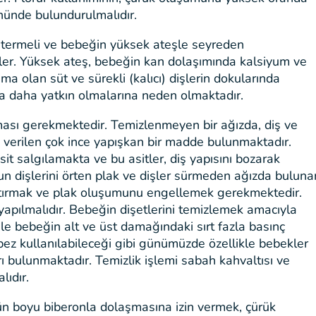
önünde bulundurulmalıdır.
stermeli ve bebeğin yüksek ateşle seyreden
rler. Yüksek ateş, bebeğin kan dolaşımında kalsiyum ve
a olan süt ve sürekli (kalıcı) dişlerin dokularında
a daha yatkın olmalarına neden olmaktadır.
ması gerekmektedir. Temizlenmeyen bir ağızda, diş ve
adı verilen çok ince yapışkan bir madde bulunmaktadır.
 asit salgılamakta ve bu asitler, diş yapısını bozarak
un dişlerini örten plak ve dişler sürmeden ağızda buluna
klaştırmak ve plak oluşumunu engellemek gerekmektedir.
 yapılmalıdır. Bebeğin dişetlerini temizlemek amacıyla
z ile bebeğin alt ve üst damağındaki sırt fazla basınç
ı bez kullanılabileceği gibi günümüzde özellikle bebekler
arı bulunmaktadır. Temizlik işlemi sabah kahvaltısı ve
ıdır.
n boyu biberonla dolaşmasına izin vermek, çürük