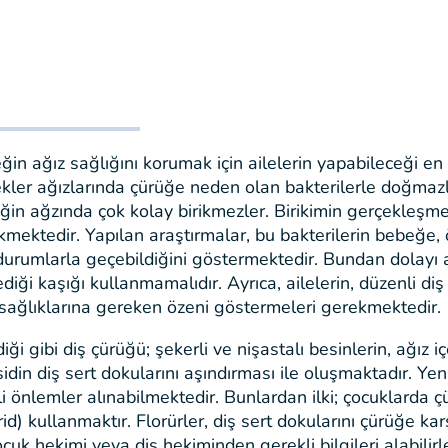
in ağız sağlığını korumak için ailelerin yapabileceği en
kler ağızlarında çürüğe neden olan bakterilerle doğmazla
ğin ağzında çok kolay birikmezler. Birikimin gerçekleşme
kmektedir. Yapılan araştırmalar, bu bakterilerin bebeğe
 durumlarla geçebildiğini göstermektedir. Bundan dolayı
diği kaşığı kullanmamalıdır. Ayrıca, ailelerin, düzenli d
 sağlıklarına gereken özeni göstermeleri gerekmektedir.
diği gibi diş çürüğü; şekerli ve nişastalı besinlerin, ağız
idin diş sert dokularını aşındırması ile oluşmaktadır. Yen
tli önlemler alınabilmektedir. Bunlardan ilki; çocuklard
rid) kullanmaktır. Florürler, diş sert dokularını çürüğe kar
ocuk hekimi veya diş hekiminden gerekli bilgileri alabili