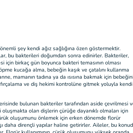
 önemli şey kendi ağız sağlığına özen göstermektir.
r, bu bakterileri doğumdan sonra edinirler. Bakteriler,
si için birkaç gün boyunca bakteri temasının olması
, öpme kucağa alma, bebeğin kaşık ve çatalını kullanma
 anne, mamanın tadına ya da ısısına bakmak için bebeğin
iş fırçalama ve diş hekimi kontrolüne gitmek yoluyla kendi
 içerisinde bulunan bakteriler tarafından aside çevrilmesi 
i oluşmakta olan dişlerin çürüğe dayanıklı olmaları için
a çürük oluşumunu önlemek için erken dönemde florür
şı daha dirençli yapılar haline getirirler. Aileler, bu konu
rler. Florür kullanımının, çürük oluşumunu yüksek oranda