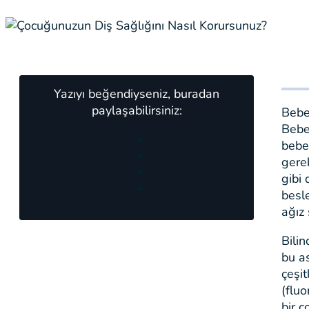
Yazıyı beğendiyseniz, buradan
paylaşabilirsiniz:
Bebeğ
Bebe
bebe
gere
gibi
besle
ağız
Bilin
bu as
çeşi
(fluo
bir ç