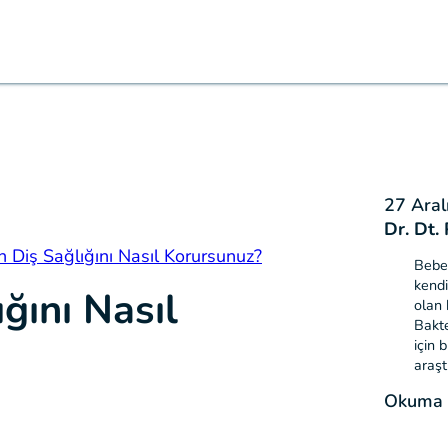
27 Aral
Dr. Dt.
 Diş Sağlığını Nasıl Korursunuz?
Bebeğ
kendi
ğını Nasıl
olan 
Bakte
için 
araşt
Okuma S