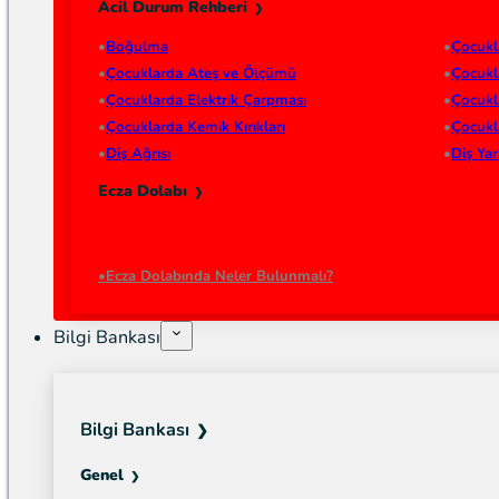
Acil Durum Rehberi
Boğulma
Çocukl
Çocuklarda Ateş ve Ölçümü
Çocukl
Çocuklarda Elektrik Çarpması
Çocukl
Çocuklarda Kemik Kırıkları
Çocukl
Diş Ağrısı
Diş Ya
Ecza Dolabı
Ecza Dolabında Neler Bulunmalı?
Bilgi Bankası
Bilgi Bankası
Genel