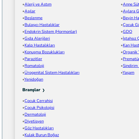
Alerji ve Astım
Anne Sü
Aşılar
Aylara G
Beslenme
Beyin Has
Bulaşıcı Hastalıklar
Çocuk Gü
Endokrin Sistem (Hormonlar)
GDO
Gıda Alerjileri
İştahsız
Kalp Hastalıkları
Kan Hast
Konuşma Bozuklukları
Organik
Parazitler
Prematü
Romatoloji
Sindirim
Ürogenital Sistem Hastalıkları
Yaşam
Yenidoğan
Branşlar
Çocuk Cerrahisi
Çocuk Psikolojisi
Dermatoloji
Diyetisyen
Göz Hastalıkları
Kulak Burun Boğaz