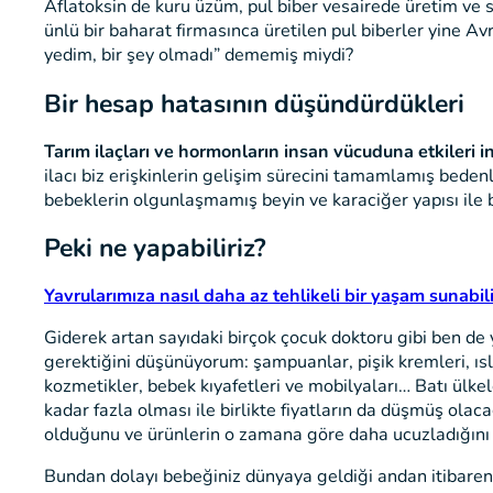
Aflatoksin de kuru üzüm, pul biber vesairede üretim ve s
ünlü bir baharat firmasınca üretilen pul biberler yine Av
yedim, bir şey olmadı” dememiş miydi?
Bir hesap hatasının düşündürdükleri
Tarım ilaçları ve hormonların insan vücuduna etkileri in
ilacı biz erişkinlerin gelişim sürecini tamamlamış bede
bebeklerin olgunlaşmamış beyin ve karaciğer yapısı ile b
Peki ne yapabiliriz?
Yavrularımıza nasıl daha az tehlikeli bir yaşam sunabili
Giderek artan sayıdaki birçok çocuk doktoru gibi ben de
gerektiğini düşünüyorum: şampuanlar, pişik kremleri, ıs
kozmetikler, bebek kıyafetleri ve mobilyaları… Batı ül
kadar fazla olması ile birlikte fiyatların da düşmüş ol
olduğunu ve ürünlerin o zamana göre daha ucuzladığını 
Bundan dolayı bebeğiniz dünyaya geldiği andan itibaren 