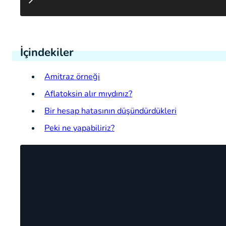
İçindekiler
Amitraz örneği
Aflatoksin alır mıydınız?
Bir hesap hatasının düşündürdükleri
Peki ne yapabiliriz?