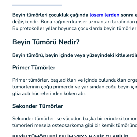
Beyin tümörleri çocukluk çağında
lösemilerden
sonra e
değişkendir. Buna rağmen kanser uzmanları tarafından gel
Bu protokoller yıllar boyunca çocuklarda beyin tümörleri 
Beyin Tümörü Nedir?
Beyin tümörü, beyin içinde veya yüzeyindeki kitlelerdi
Primer Tümörler
Primer tümörler, başladıkları ve içinde bulundukları or
tümörlerinin çoğu primerdir ve yarısından çoğu beyin içi
glia adlı hücrelerinden köken alır.
Sekonder Tümörler
Sekonder tümörler ise vücudun başka bir erindeki tümör
tümörleri mesela osteosarkoma gibi bir kemik tümöründe
BEYİN TÜMÖRLERİ SELİM VEYA HABİS OLABİLİR