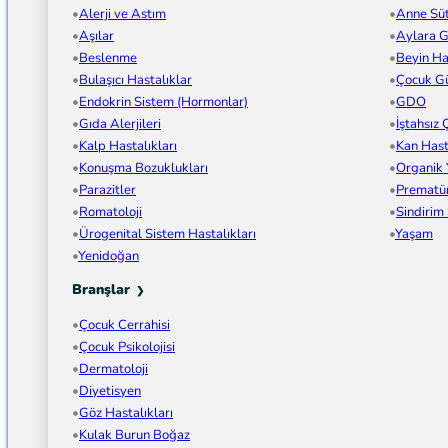
Alerji ve Astım
Anne Sü
Aşılar
Aylara G
Beslenme
Beyin Has
Bulaşıcı Hastalıklar
Çocuk Gü
Endokrin Sistem (Hormonlar)
GDO
Gıda Alerjileri
İştahsız
Kalp Hastalıkları
Kan Hast
Konuşma Bozuklukları
Organik
Parazitler
Prematü
Romatoloji
Sindirim
Ürogenital Sistem Hastalıkları
Yaşam
Yenidoğan
Branşlar
Çocuk Cerrahisi
Çocuk Psikolojisi
Dermatoloji
Diyetisyen
Göz Hastalıkları
Kulak Burun Boğaz