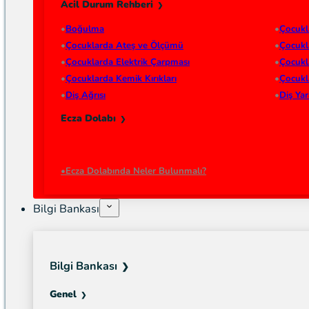
Acil Durum Rehberi
Boğulma
Çocukl
Çocuklarda Ateş ve Ölçümü
Çocukl
Çocuklarda Elektrik Çarpması
Çocukl
Çocuklarda Kemik Kırıkları
Çocukl
Diş Ağrısı
Diş Ya
Ecza Dolabı
Ecza Dolabında Neler Bulunmalı?
Bilgi Bankası
Bilgi Bankası
Genel