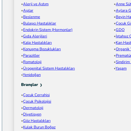
Alerji ve Astım
Anne Sü
Aşılar
Aylara G
Beslenme
Beyin Has
Bulaşıcı Hastalıklar
Çocuk Gü
Endokrin Sistem (Hormonlar)
GDO
Gıda Alerjileri
İştahsız
Kalp Hastalıkları
Kan Hast
Konuşma Bozuklukları
Organik
Parazitler
Prematü
Romatoloji
Sindirim
Ürogenital Sistem Hastalıkları
Yaşam
Yenidoğan
Branşlar
Çocuk Cerrahisi
Çocuk Psikolojisi
Dermatoloji
Diyetisyen
Göz Hastalıkları
Kulak Burun Boğaz