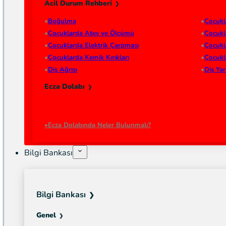
Acil Durum Rehberi
Boğulma
Çocukl
Çocuklarda Ateş ve Ölçümü
Çocukl
Çocuklarda Elektrik Çarpması
Çocukl
Çocuklarda Kemik Kırıkları
Çocukl
Diş Ağrısı
Diş Ya
Ecza Dolabı
Ecza Dolabında Neler Bulunmalı?
Bilgi Bankası
Bilgi Bankası
Genel