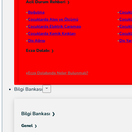
Acil Durum Rehberi
Boğulma
Çocukl
Çocuklarda Ateş ve Ölçümü
Çocukl
Çocuklarda Elektrik Çarpması
Çocukl
Çocuklarda Kemik Kırıkları
Çocukl
Diş Ağrısı
Diş Ya
Ecza Dolabı
Ecza Dolabında Neler Bulunmalı?
Bilgi Bankası
Bilgi Bankası
Genel