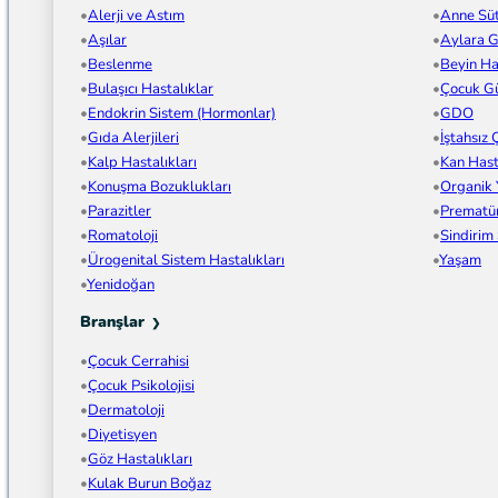
Alerji ve Astım
Anne Sü
Aşılar
Aylara G
Beslenme
Beyin Has
Bulaşıcı Hastalıklar
Çocuk Gü
Endokrin Sistem (Hormonlar)
GDO
Gıda Alerjileri
İştahsız
Kalp Hastalıkları
Kan Hast
Konuşma Bozuklukları
Organik
Parazitler
Prematü
Romatoloji
Sindirim
Ürogenital Sistem Hastalıkları
Yaşam
Yenidoğan
Branşlar
Çocuk Cerrahisi
Çocuk Psikolojisi
Dermatoloji
Diyetisyen
Göz Hastalıkları
Kulak Burun Boğaz